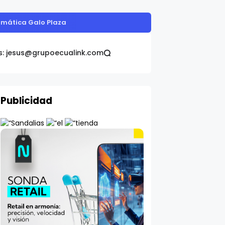
alud impulsa el desarrollo del país
s: jesus@grupoecualink.com
Publicidad