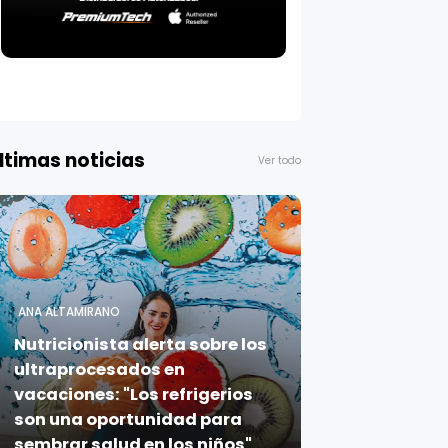
ltimas noticias
Ver todo
ANA ALTAMIRANO
Nutricionista alerta sobre los
ultraprocesados en
vacaciones: "Los refrigerios
son una oportunidad para
sembrar salud en los niños"