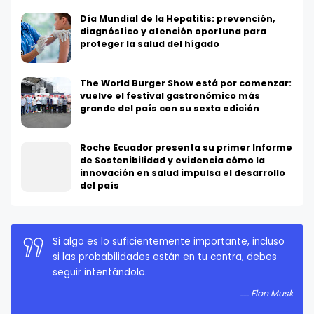
Día Mundial de la Hepatitis: prevención,
diagnóstico y atención oportuna para
proteger la salud del hígado
The World Burger Show está por comenzar:
vuelve el festival gastronómico más
grande del país con su sexta edición
Roche Ecuador presenta su primer Informe
de Sostenibilidad y evidencia cómo la
innovación en salud impulsa el desarrollo
del país
Si algo es lo suficientemente importante, incluso
si las probabilidades están en tu contra, debes
seguir intentándolo.
Elon Musk