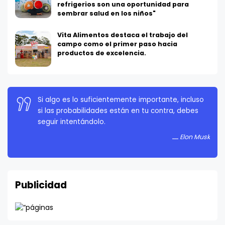
refrigerios son una oportunidad para
sembrar salud en los niños"
Vita Alimentos destaca el trabajo del
campo como el primer paso hacia
productos de excelencia.
Si algo es lo suficientemente importante, incluso
La persistencia es muy importante. No debes
si las probabilidades están en tu contra, debes
rendirte a menos que estés obligado a rendirte.
seguir intentándolo.
Elon Musk
Elon Musk
Publicidad