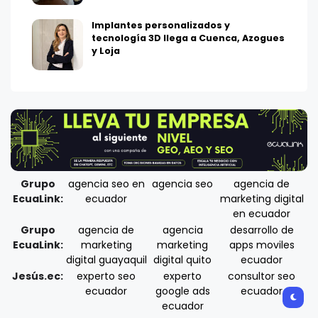
Implantes personalizados y
tecnología 3D llega a Cuenca, Azogues
y Loja
Grupo
agencia seo en
agencia seo
agencia de
EcuaLink:
ecuador
marketing digital
en ecuador
Grupo
agencia de
agencia
desarrollo de
EcuaLink:
marketing
marketing
apps moviles
digital guayaquil
digital quito
ecuador
Jesús.ec:
experto seo
experto
consultor seo
ecuador
google ads
ecuador
ecuador