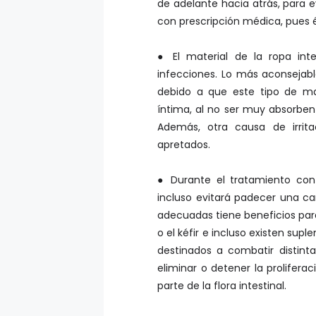
de adelante hacia atrás, para ev
con prescripción médica, pues é
● El material de la ropa in
infecciones. Lo más aconsejabl
debido a que este tipo de ma
íntima, al no ser muy absorbentes
Además, otra causa de irrit
apretados.
● Durante el tratamiento con 
incluso evitará padecer una can
adecuadas tiene beneficios par
o el kéfir e incluso existen su
destinados a combatir distint
eliminar o detener la proliferac
parte de la flora intestinal.