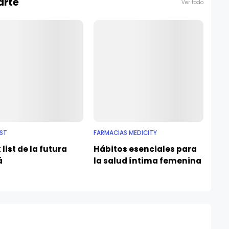
arte
Ver todo
IST
FARMACIAS MEDICITY
list de la futura
Hábitos esenciales para
á
la salud íntima femenina