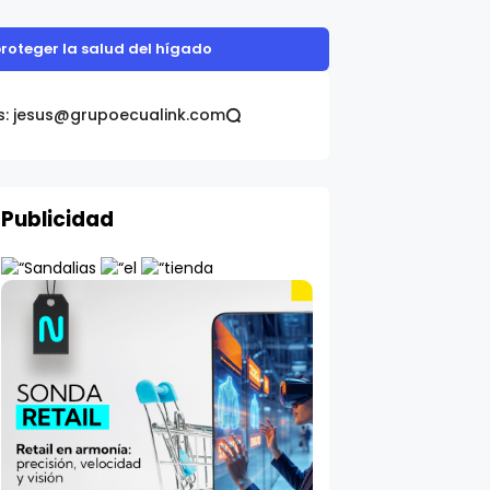
proteger la salud del hígado
s: jesus@grupoecualink.com
Publicidad