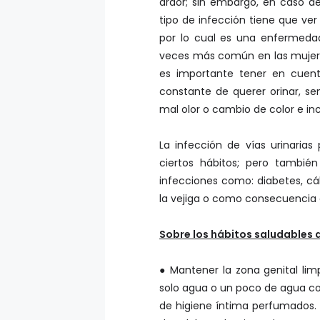
ardor; sin embargo, en caso de
tipo de infección tiene que ver
por lo cual es una enfermeda
veces más común en las mujeres.
es importante tener en cuenta
constante de querer orinar, sen
mal olor o cambio de color e inc
La infección de vías urinaria
ciertos hábitos; pero tambié
infecciones como: diabetes, cá
la vejiga o como consecuencia d
Sobre los hábitos saludables d
● Mantener la zona genital limp
solo agua o un poco de agua con
de higiene íntima perfumados. 