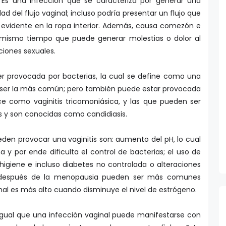
:
Es una infección que se caracteriza por generar una
dad del flujo vaginal; incluso podría presentar un flujo que
 evidente en la ropa interior. Además, causa comezón e
al mismo tiempo que puede generar molestias o dolor al
ciones sexuales.
er provocada por bacterias, la cual se define como una
e ser la más común; pero también puede estar provocada
ce como vaginitis tricomoniásica, y las que pueden ser
 y son conocidas como candidiasis.
den provocar una vaginitis son: aumento del pH, lo cual
a y por ende dificulta el control de bacterias; el uso de
e higiene e incluso diabetes no controlada o alteraciones
 después de la menopausia pueden ser más comunes
inal es más alto cuando disminuye el nivel de estrógeno.
 igual que una infección vaginal puede manifestarse con