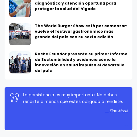
diagnóstico y atención oportuna para
proteger la salud del hígado
The World Burger Show está por comenzar:
vuelve el festival gastronómico más
grande del país con su sexta edición
Roche Ecuador presenta su primer Informe
de Sostenibilidad y evidencia cómo la
innovación en salud impulsa el desarrollo
del país
Si algo es lo suficientemente importante, incluso
La persistencia es muy importante. No debes
si las probabilidades están en tu contra, debes
rendirte a menos que estés obligado a rendirte.
seguir intentándolo.
Elon Musk
Elon Musk