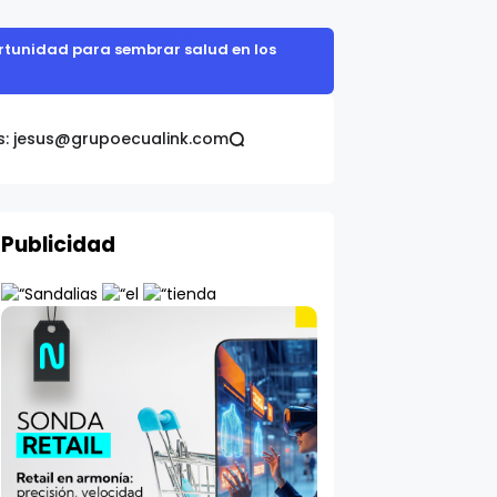
cia.
s: jesus@grupoecualink.com
Publicidad