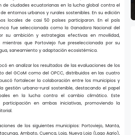
de entornos urbanos y rurales sostenibles. En su edición
s locales de casi 50 países participaron. En el país
uenca fue seleccionada como la Ganadora Nacional del
r su ambición y estrategias efectivas en movilidad,
, mientras que Portoviejo fue preseleccionada por su
 agua, saneamiento y adaptación ecosistémica.
ó en analizar los resultados de las evaluaciones de los
nto del GCoM como del OPCC, distribuidos en las cuatro
uscó fortalecer la colaboración entre los municipios y
a gestión urbana-rural sostenible, destacando el papel
ipales en la lucha contra el cambio climático. Este
participación en ambas iniciativas, promoviendo la
torial.
iones de los siguientes municipios: Portoviejo, Manta,
Latacunga, Ambato, Cuenca, Loja, Nueva Loja (Lago Agrio),
, Baños de Agua Santa, Puyo (Pastaza), Esmeraldas, Bahía