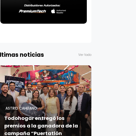
ltimas noticias
Ver todo
ASTRID CAHUANO
Todohogar entregó los
premios a la ganadora de la
campaña “Puertatlón
Futbolero”