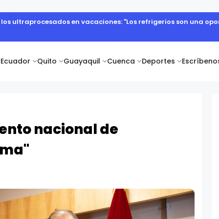
abajo del campo como el primer paso hacia productos de excelen
Ecuador
Quito
Guayaquil
Cuenca
Deportes
Escríbeno
ento nacional de
ima"