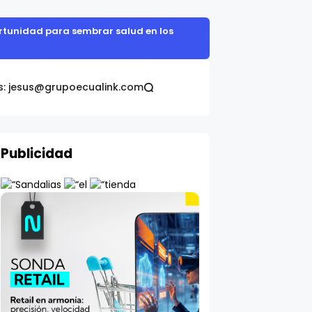
cia.
s: jesus@grupoecualink.com
Publicidad