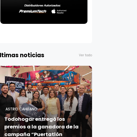
ltimas noticias
Ver todo
ASTRID CAHUANO
Todohogar entregó los
premios a la ganadora de la
campaña “Puertatlón
Futbolero”