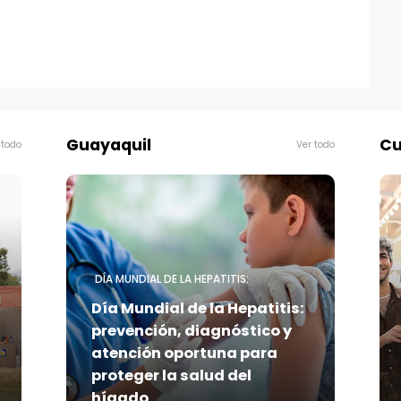
Guayaquil
Cu
 todo
Ver todo
DÍA MUNDIAL DE LA HEPATITIS:
Día Mundial de la Hepatitis:
prevención, diagnóstico y
atención oportuna para
proteger la salud del
hígado