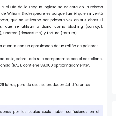
ue el Día de la Lengua Inglesa se celebra en la misma
 de William Shakespeare es porque fue él quien inventó
oma, que se utilizaron por primera vez en sus obras. El
s, que se utilizan a diario como blushing (sonrojo),
, undress (desvestirse) y torture (tortura).
esa cuenta con un aproximado de un millón de palabras.
actante, sobre todo si la comparamos con el castellano,
pañola (RAE), contiene 88.000 aproximadamente”,
 26 letras, pero de esas se producen 44 diferentes
azones por las cuales suele haber confusiones en el
unciación, por lo cual es sumamente importante que, en