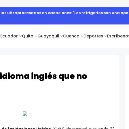
abajo del campo como el primer paso hacia productos de excelen
Ecuador
Quito
Guayaquil
Cuenca
Deportes
Escríbeno
 idioma inglés que no
 de las Naciones Unidas
(ONU) determinó que cada 23