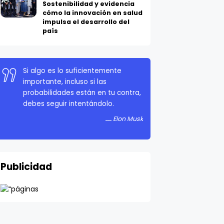
Sostenibilidad y evidencia
cómo la innovación en salud
impulsa el desarrollo del
país
Si algo es lo suficientemente
importante, incluso si las
probabilidades están en tu contra,
debes seguir intentándolo.
Elon Musk
Publicidad