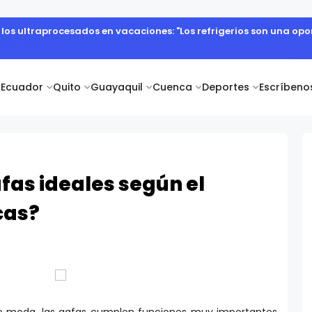
e los ultraprocesados en vacaciones: "Los refrigerios son una o
Ecuador
Quito
Guayaquil
Cuenca
Deportes
Escríbeno
fas ideales según el
cas?
de moda, las gafas cumplen funciones muy importantes