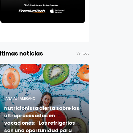
ltimas noticias
Ver todo
ANA ALTAMIRANO
Nutricionista alerta sobre los
ultraprocesados en
vacaciones: "Los refrigerios
son una oportunidad para