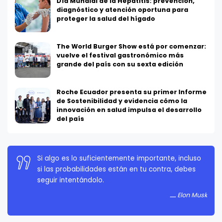
Día Mundial de la Hepatitis: prevención,
diagnóstico y atención oportuna para
proteger la salud del hígado
The World Burger Show está por comenzar:
vuelve el festival gastronómico más
grande del país con su sexta edición
Roche Ecuador presenta su primer Informe
de Sostenibilidad y evidencia cómo la
innovación en salud impulsa el desarrollo
del país
Si algo es lo suficientemente importante, incluso
La persistencia es muy importante. No debes
si las probabilidades están en tu contra, debes
rendirte a menos que estés obligado a rendirte.
seguir intentándolo.
Elon Musk
Elon Musk