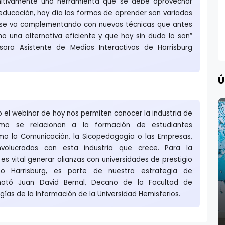
initivamente una herramienta que se debe aprovechar
educación, hoy día las formas de aprender son variadas
l se va complementando con nuevas técnicas que antes
 una alternativa eficiente y que hoy sin duda lo son”
sora Asistente de Medios Interactivos de Harrisburg
Ú
el webinar de hoy nos permiten conocer la industria de
ómo se relacionan a la formación de estudiantes
como la Comunicación, la Sicopedagogía o las Empresas,
nvolucradas con esta industria que crece. Para la
es vital generar alianzas con universidades de prestigio
o Harrisburg, es parte de nuestra estrategia de
 anotó Juan David Bernal, Decano de la Facultad de
ías de la Información de la Universidad Hemisferios.