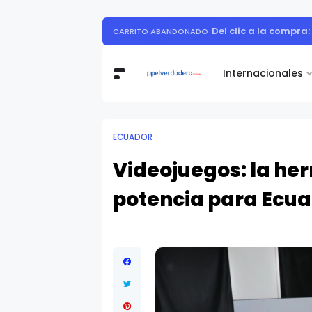
37% de las empresas opera su l
EMPRESAS
Internacionales
ECUADOR
Videojuegos: la he
potencia para Ecua