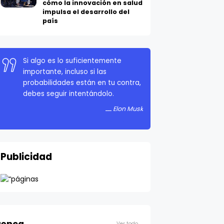
cómo la innovación en salud
impulsa el desarrollo del
país
Si algo es lo suficientemente
importante, incluso si las
probabilidades están en tu contra,
debes seguir intentándolo.
Elon Musk
Publicidad
Ver todo