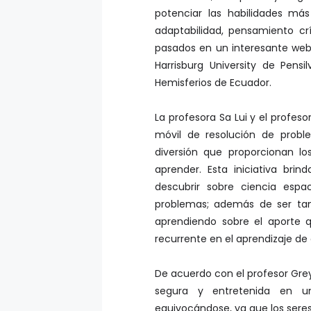
potenciar las habilidades má
adaptabilidad, pensamiento crí
pasados en un interesante webi
Harrisburg University de Pens
Hemisferios de Ecuador.
La profesora Sa Lui y el profeso
móvil de resolución de prob
diversión que proporcionan lo
aprender. Esta iniciativa bri
descubrir sobre ciencia espac
problemas; además de ser tam
aprendiendo sobre el aporte q
recurrente en el aprendizaje de
De acuerdo con el profesor Grey
segura y entretenida en u
equivocándose, ya que los ser