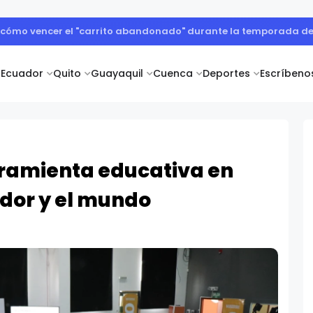
ogística con plataformas aisladas de sus cadenas de suministr
Ecuador
Quito
Guayaquil
Cuenca
Deportes
Escríbeno
rramienta educativa en
dor y el mundo