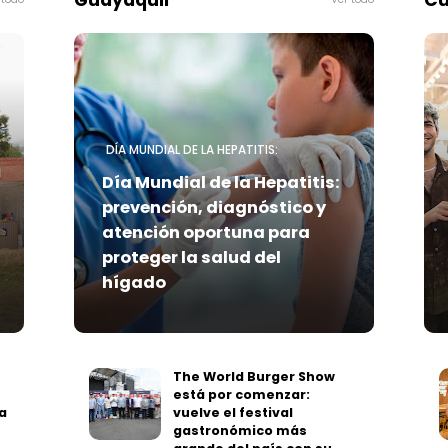
Guayaquil
Cu
DÍA MUNDIAL DE LA HEPATITIS:
Día Mundial de la Hepatitis:
prevención, diagnóstico y
atención oportuna para
proteger la salud del
hígado
The World Burger Show
está por comenzar:
a
vuelve el festival
gastronómico más