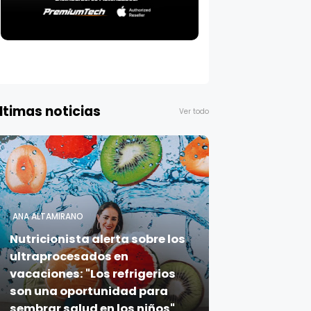
ltimas noticias
Ver todo
ANA ALTAMIRANO
Nutricionista alerta sobre los
ultraprocesados en
vacaciones: "Los refrigerios
son una oportunidad para
sembrar salud en los niños"