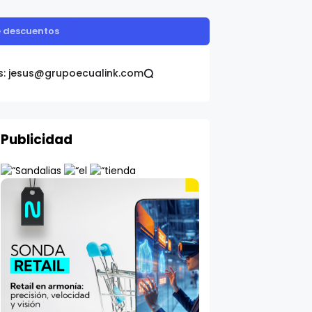
o
s: jesus@grupoecualink.com
Publicidad