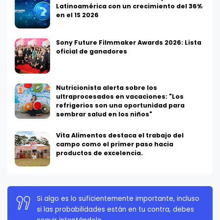
Latinoamérica con un crecimiento del 36%
en el 1S 2026
Sony Future Filmmaker Awards 2026: Lista
oficial de ganadores
Nutricionista alerta sobre los
ultraprocesados en vacaciones: "Los
refrigerios son una oportunidad para
sembrar salud en los niños"
Vita Alimentos destaca el trabajo del
campo como el primer paso hacia
productos de excelencia.
Si algo es lo suficientemente importante, incluso
La persistencia es muy importante. No debes
si las probabilidades están en tu contra, debes
rendirte a menos que estés obligado a rendirte.