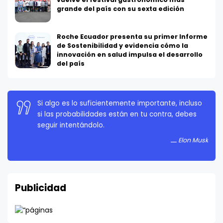
grande del país con su sexta edición
Roche Ecuador presenta su primer Informe
de Sostenibilidad y evidencia cómo la
innovación en salud impulsa el desarrollo
del país
Si algo es lo suficientemente importante, incluso
La persistencia es muy importante. No debes
si las probabilidades están en tu contra, debes
rendirte a menos que estés obligado a rendirte.
seguir intentándolo.
Elon Musk
Elon Musk
Publicidad