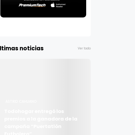
ltimas noticias
Ver todo
ASTRID CAHUANO
Todohogar entregó los
premios a la ganadora de la
campaña “Puertatlón
Futbolero”