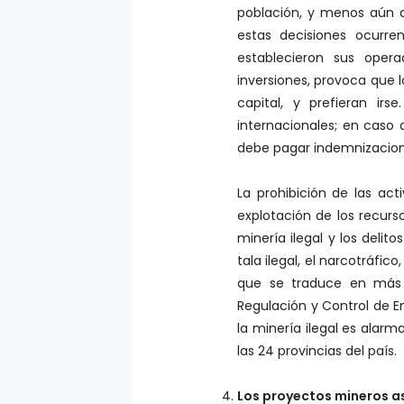
población, y menos aún a
estas decisiones ocurr
establecieron sus opera
inversiones, provoca que l
capital, y prefieran irs
internacionales; en caso 
debe pagar indemnizacione
La prohibición de las ac
explotación de los recurs
minería ilegal y los delit
tala ilegal, el narcotráfic
que se traduce en más 
Regulación y Control de E
la minería ilegal es alar
las 24 provincias del país.
Los proyectos mineros as