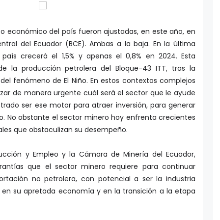
o económico del país fueron ajustadas, en este año, en
ntral del Ecuador (BCE). Ambas a la baja. En la última
 país crecerá el 1,5% y apenas el 0,8% en 2024. Esta
de la producción petrolera del Bloque-43 ITT, tras la
s del fenómeno de El Niño. En estos contextos complejos
izar de manera urgente cuál será el sector que le ayude
trado ser ese motor para atraer inversión, para generar
o. No obstante el sector minero hoy enfrenta crecientes
ociales que obstaculizan su desempeño.
ducción y Empleo y la Cámara de Minería del Ecuador,
rantías que el sector minero requiere para continuar
rtación no petrolera, con potencial a ser la industria
s en su apretada economía y en la transición a la etapa