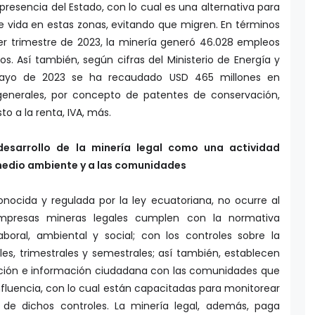
esencia del Estado, con lo cual es una alternativa para
e vida en estas zonas, evitando que migren. En términos
er trimestre de 2023, la minería generó 46.028 empleos
tos. Así también, según cifras del Ministerio de Energía y
mayo de 2023 se ha recaudado USD 465 millones en
generales, por concepto de patentes de conservación,
to a la renta, IVA, más.
desarrollo de la minería legal como una actividad
 medio ambiente y a las comunidades
onocida y regulada por la ley ecuatoriana, no ocurre al
mpresas mineras legales cumplen con la normativa
laboral, ambiental y social; con los controles sobre la
es, trimestrales y semestrales; así también, establecen
ción e información ciudadana con las comunidades que
nfluencia, con lo cual están capacitadas para monitorear
os de dichos controles. La minería legal, además, paga