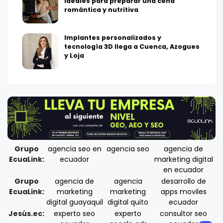
ideales para preparar una cena
romántica y nutritiva
Implantes personalizados y
tecnología 3D llega a Cuenca, Azogues
y Loja
Grupo
agencia seo en
agencia seo
agencia de
EcuaLink:
ecuador
marketing digital
en ecuador
Grupo
agencia de
agencia
desarrollo de
EcuaLink:
marketing
marketing
apps moviles
digital guayaquil
digital quito
ecuador
Jesús.ec:
experto seo
experto
consultor seo