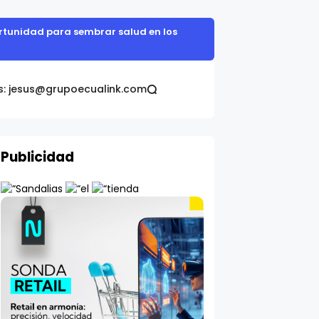
cia.
s: jesus@grupoecualink.com
Publicidad