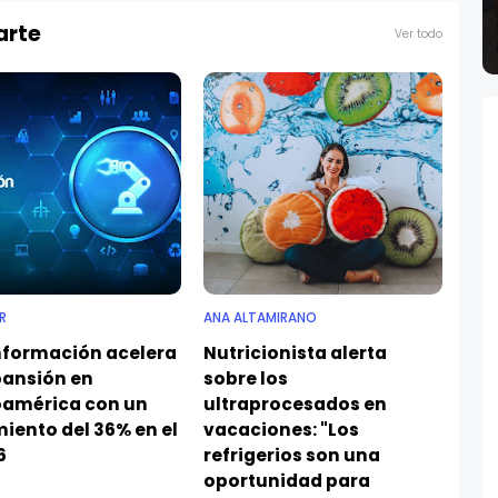
arte
Ver todo
R
ANA ALTAMIRANO
nformación acelera
Nutricionista alerta
pansión en
sobre los
oamérica con un
ultraprocesados en
iento del 36% en el
vacaciones: "Los
6
refrigerios son una
oportunidad para
sembrar salud en los