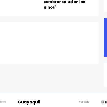
niños"
Guayaquil
Cu
 todo
Ver todo