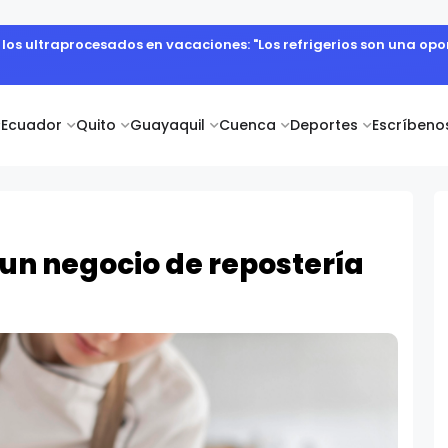
abajo del campo como el primer paso hacia productos de excelen
Ecuador
Quito
Guayaquil
Cuenca
Deportes
Escríbeno
 un negocio de repostería