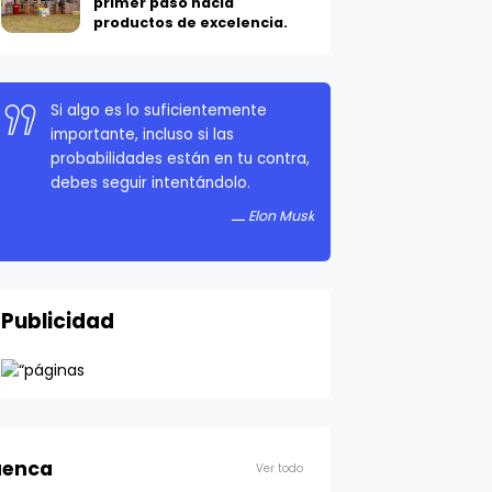
productos de excelencia.
Si algo es lo suficientemente
importante, incluso si las
probabilidades están en tu contra,
debes seguir intentándolo.
Elon Musk
Publicidad
enca
Ver todo