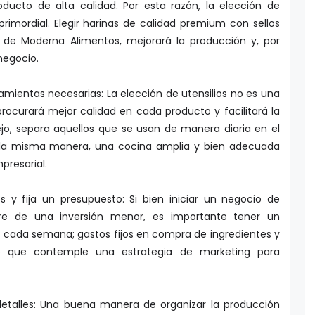
rimordial. Elegir harinas de calidad premium con sellos
, de Moderna Alimentos, mejorará la producción y, por
negocio.
ramientas necesarias: La elección de utensilios no es una
procurará mejor calidad en cada producto y facilitará la
jo, separa aquellos que se usan de manera diaria en el
e la misma manera, una cocina amplia y bien adecuada
presarial.
s y fija un presupuesto: Si bien iniciar un negocio de
ere de una inversión menor, es importante tener un
a cada semana; gastos fijos en compra de ingredientes y
io que contemple una estrategia de marketing para
 detalles: Una buena manera de organizar la producción
on un listado de los postres más vendidos. Así, también,