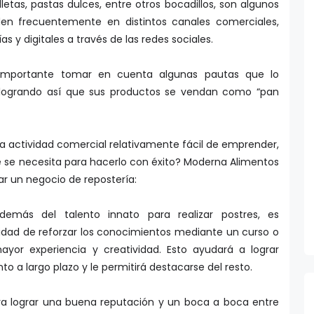
en frecuentemente en distintos canales comerciales,
s y digitales a través de las redes sociales.
s importante tomar en cuenta algunas pautas que lo
, logrando así que sus productos se vendan como “pan
a actividad comercial relativamente fácil de emprender,
é se necesita para hacerlo con éxito? Moderna Alimentos
ar un negocio de repostería:
demás del talento innato para realizar postres, es
lidad de reforzar los conocimientos mediante un curso o
yor experiencia y creatividad. Esto ayudará a lograr
o a largo plazo y le permitirá destacarse del resto.
ara lograr una buena reputación y un boca a boca entre
roducto de alta calidad. Por esta razón, la elección de