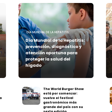
DÍA MUNDIAL DE LA HEPATITIS:
Día Mundial de la Hepatitis:
prevención, diagnóstico y
atención oportuna para
proteger la salud del
hígado
The World Burger Show
está por comenzar:
a
vuelve el festival
gastronómico más
grande del país con su
sexta edición