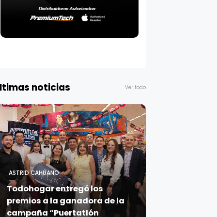
ltimas noticias
Ver todo
ASTRID CAHUANO
Todohogar entregó los
premios a la ganadora de la
campaña “Puertatlón
Futbolero”