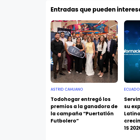
Entradas que pueden interes
ASTRID CAHUANO
ECUADO
Todohogar entregó los
Servi
premios a la ganadora de
su ex
la campaña “Puertatlón
Latin
Futbolero”
crecim
1S 202