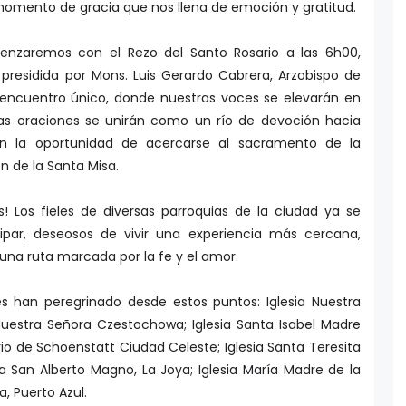
omento de gracia que nos llena de emoción y gratitud.
menzaremos con el Rezo del Santo Rosario a las 6h00,
presidida por Mons. Luis Gerardo Cabrera, Arzobispo de
n encuentro único, donde nuestras voces se elevarán en
as oraciones se unirán como un río de devoción hacia
en la oportunidad de acercarse al sacramento de la
n de la Santa Misa.
s! Los fieles de diversas parroquias de la ciudad ya se
ipar, deseosos de vivir una experiencia más cercana,
una ruta marcada por la fe y el amor.
s han peregrinado desde estos puntos: Iglesia Nuestra
 Nuestra Señora Czestochowa; Iglesia Santa Isabel Madre
rio de Schoenstatt Ciudad Celeste; Iglesia Santa Teresita
sia San Alberto Magno, La Joya; Iglesia María Madre de la
a, Puerto Azul.