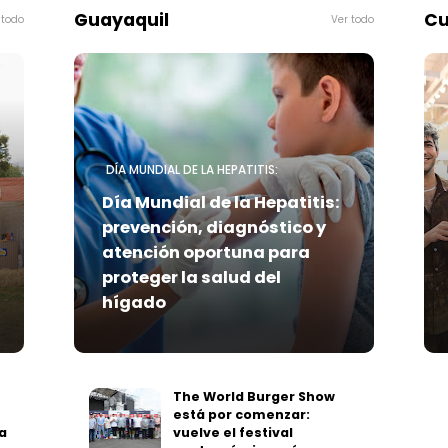
Guayaquil
Cu
 todo
Ver todo
DÍA MUNDIAL DE LA HEPATITIS:
Día Mundial de la Hepatitis:
prevención, diagnóstico y
atención oportuna para
proteger la salud del
hígado
The World Burger Show
está por comenzar:
a
vuelve el festival