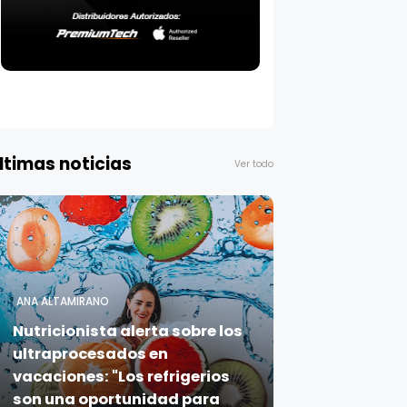
ltimas noticias
Ver todo
ANA ALTAMIRANO
Nutricionista alerta sobre los
ultraprocesados en
vacaciones: "Los refrigerios
son una oportunidad para