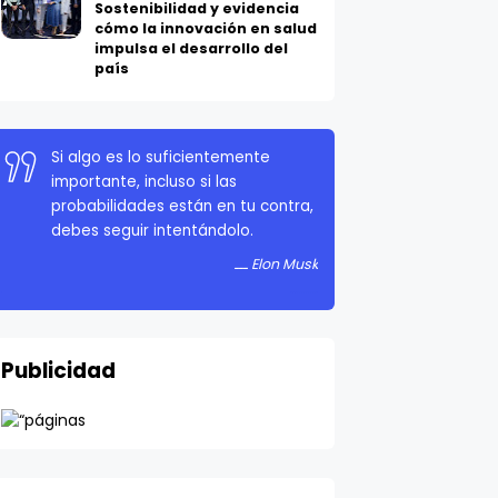
Sostenibilidad y evidencia
cómo la innovación en salud
impulsa el desarrollo del
país
Si algo es lo suficientemente
importante, incluso si las
probabilidades están en tu contra,
debes seguir intentándolo.
Elon Musk
Publicidad