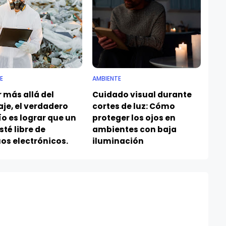
E
AMBIENTE
r más allá del
Cuidado visual durante
aje, el verdadero
cortes de luz: Cómo
o es lograr que un
proteger los ojos en
sté libre de
ambientes con baja
os electrónicos.
iluminación