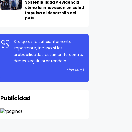
Sostenibilidad y evidencia
cómo la innovación en salud
impulsa el desarrollo del
país
Si algo es lo suficientemente
importante, incluso si las
probabilidades están en tu contra,
debes seguir intentándolo.
Elon Musk
Publicidad