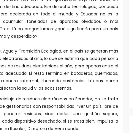
 un destino adecuado. Ese desecho tecnológico, conocido
ra acelerada en todo el mundo y Ecuador no es la
e acumular toneladas de aparatos olvidados o mal
ío está en preguntarnos: ¿qué significaría para un país
umo y desperdicio?
e, Agua y Transición Ecológica, en el país se generan más
 electrónicos al año, lo que se estima que cada persona
mos de residuos electrónicos al año, pero apenas entre el
nto adecuado. El resto termina en botaderos, quemados,
 manera informal, liberando sustancias tóxicas como
fectan la salud y los ecosistemas.
eciclaje de residuos electrónicos en Ecuador, no se trata
 de gestionarlos con responsabilidad. “Ser un país libre de
 generar residuos, sino darles una gestión segura,
 cada dispositivo desechado, si se trata bien, impulsa la
anna Rosales, Directora de Vertmonde.