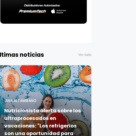
ltimas noticias
Ver todo
ANA ALTAMIRANO
Nutricionista alerta sobre los
ultraprocesados en
vacaciones: "Los refrigerios
son una oportunidad para