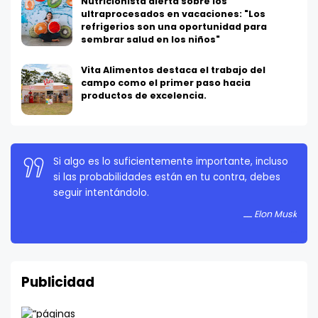
Nutricionista alerta sobre los
ultraprocesados en vacaciones: "Los
refrigerios son una oportunidad para
sembrar salud en los niños"
Vita Alimentos destaca el trabajo del
campo como el primer paso hacia
productos de excelencia.
Si algo es lo suficientemente importante, incluso
La persistencia es muy importante. No debes
si las probabilidades están en tu contra, debes
rendirte a menos que estés obligado a rendirte.
seguir intentándolo.
Elon Musk
Elon Musk
Publicidad