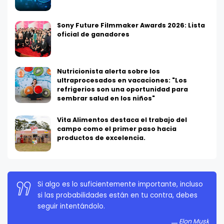
Sony Future Filmmaker Awards 2026: Lista
oficial de ganadores
Nutricionista alerta sobre los
ultraprocesados en vacaciones: "Los
refrigerios son una oportunidad para
sembrar salud en los niños"
Vita Alimentos destaca el trabajo del
campo como el primer paso hacia
productos de excelencia.
Si algo es lo suficientemente importante, incluso
La persistencia es muy importante. No debes
si las probabilidades están en tu contra, debes
rendirte a menos que estés obligado a rendirte.
seguir intentándolo.
Elon Musk
Elon Musk