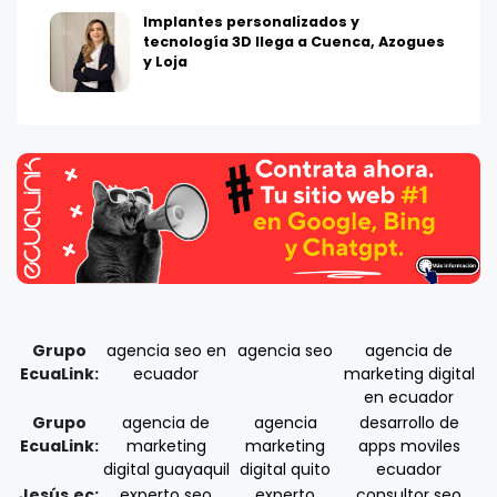
Implantes personalizados y
tecnología 3D llega a Cuenca, Azogues
y Loja
Grupo
agencia seo en
agencia seo
agencia de
EcuaLink:
ecuador
marketing digital
en ecuador
Grupo
agencia de
agencia
desarrollo de
EcuaLink:
marketing
marketing
apps moviles
digital guayaquil
digital quito
ecuador
Jesús.ec:
experto seo
experto
consultor seo