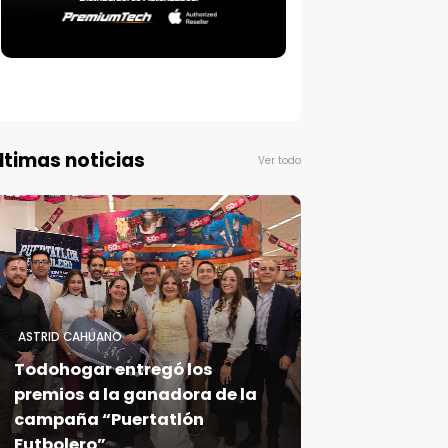
ltimas noticias
Ver todo
ASTRID CAHUANO
Todohogar entregó los
premios a la ganadora de la
campaña “Puertatlón
Futbolero”