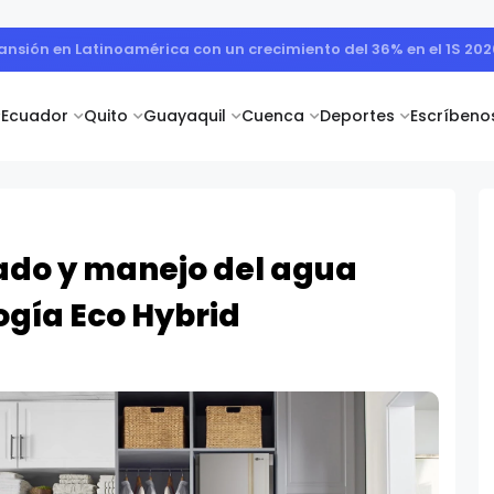
remios a la ganadora de la campaña “Puertatlón Futbolero”
Ecuador
Quito
Guayaquil
Cuenca
Deportes
Escríbeno
dado y manejo del agua
ogía Eco Hybrid