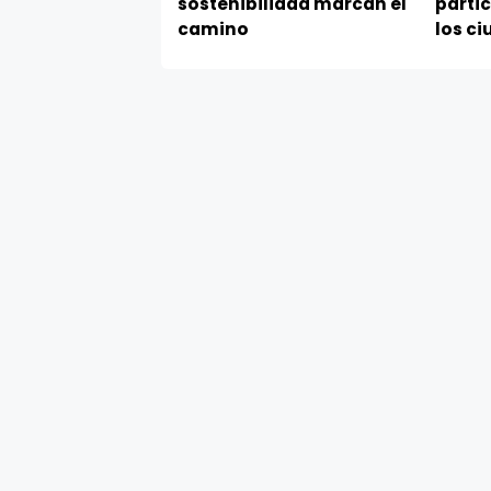
sostenibilidad marcan el
partic
camino
los c