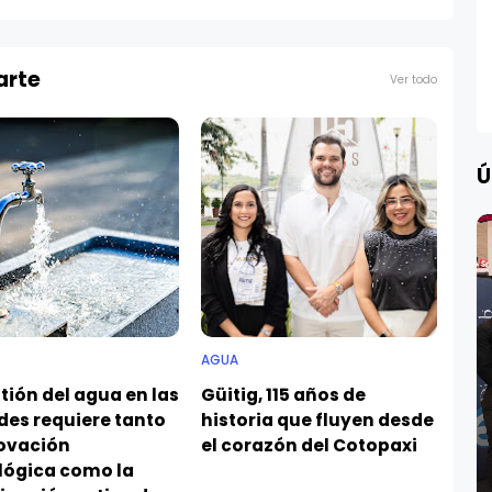
arte
Ver todo
Ú
AGUA
tión del agua en las
Güitig, 115 años de
des requiere tanto
historia que fluyen desde
novación
el corazón del Cotopaxi
lógica como la