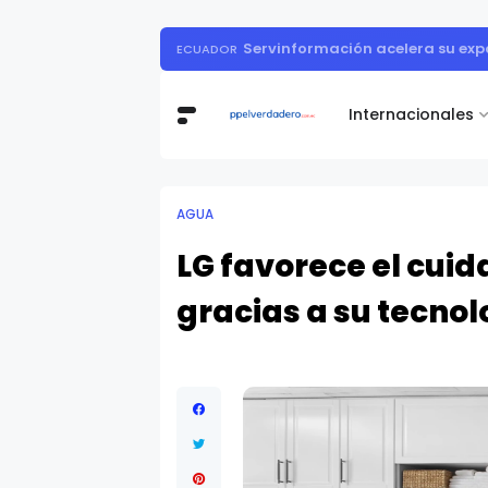
Todohogar entregó los p
ASTRID CAHUANO
Internacionales
AGUA
LG favorece el cui
gracias a su tecnol