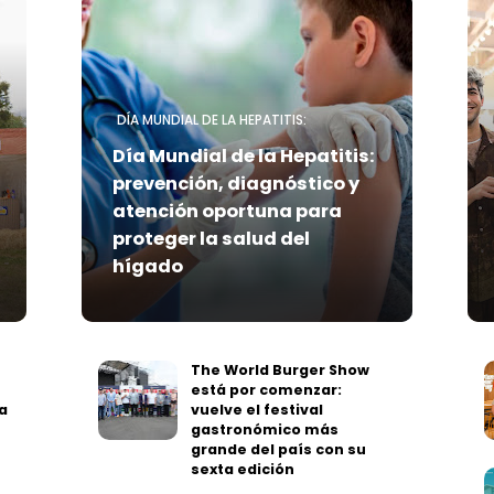
DÍA MUNDIAL DE LA HEPATITIS:
Día Mundial de la Hepatitis:
prevención, diagnóstico y
atención oportuna para
proteger la salud del
hígado
The World Burger Show
está por comenzar:
a
vuelve el festival
gastronómico más
grande del país con su
sexta edición