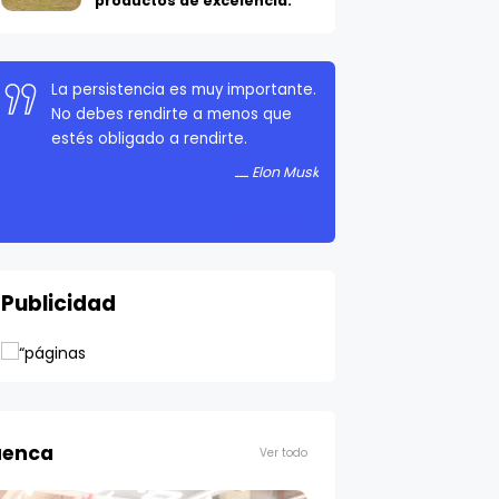
productos de excelencia.
La persistencia es muy importante.
No debes rendirte a menos que
estés obligado a rendirte.
Elon Musk
Publicidad
enca
Ver todo