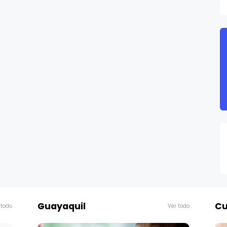
Guayaquil
Cu
 todo
Ver todo