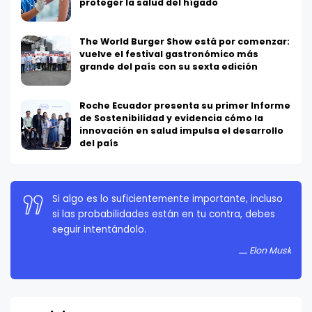
proteger la salud del hígado
The World Burger Show está por comenzar:
vuelve el festival gastronómico más
grande del país con su sexta edición
Roche Ecuador presenta su primer Informe
de Sostenibilidad y evidencia cómo la
innovación en salud impulsa el desarrollo
del país
Si algo es lo suficientemente importante, incluso
La persistencia es muy importante. No debes
si las probabilidades están en tu contra, debes
rendirte a menos que estés obligado a rendirte.
seguir intentándolo.
Elon Musk
Elon Musk