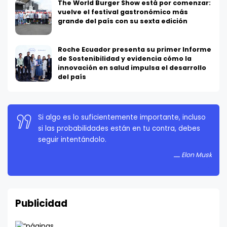
The World Burger Show está por comenzar:
vuelve el festival gastronómico más
grande del país con su sexta edición
Roche Ecuador presenta su primer Informe
de Sostenibilidad y evidencia cómo la
innovación en salud impulsa el desarrollo
del país
Si algo es lo suficientemente importante, incluso
La persistencia es muy importante. No debes
si las probabilidades están en tu contra, debes
rendirte a menos que estés obligado a rendirte.
seguir intentándolo.
Elon Musk
Elon Musk
Publicidad