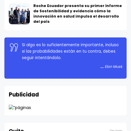
Roche Ecuador presenta su primer Informe
de Sostenibilidad y evidencia cómo la
innovación en salud impulsa el desarrollo
del país
Si algo es lo suficientemente importante, incluso
La persistencia es muy importante. No debes
si las probabilidades están en tu contra, debes
rendirte a menos que estés obligado a rendirte.
seguir intentándolo.
Elon Musk
Elon Musk
Publicidad
Ver todo