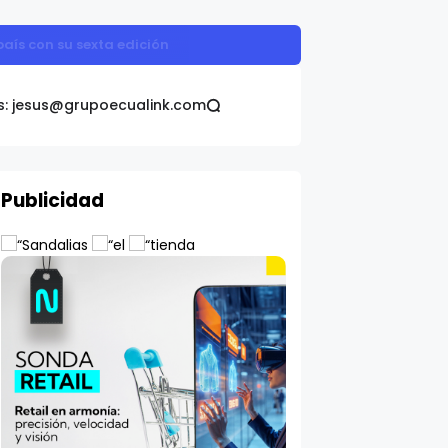
aís con su sexta edición
s: jesus@grupoecualink.com
Publicidad