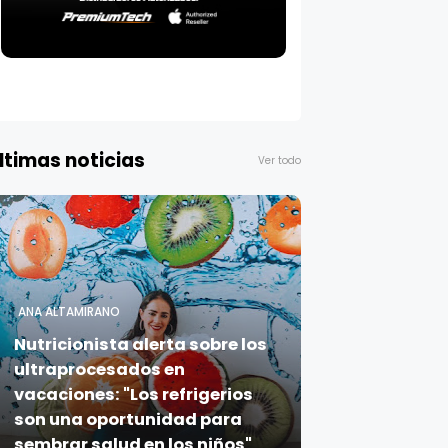
ltimas noticias
Ver todo
ANA ALTAMIRANO
Nutricionista alerta sobre los
ultraprocesados en
vacaciones: "Los refrigerios
son una oportunidad para
sembrar salud en los niños"