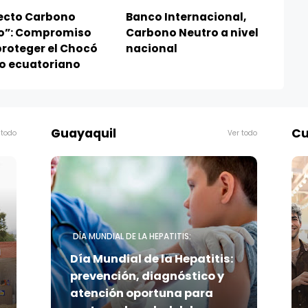
ecto Carbono
Banco Internacional,
o”: Compromiso
Carbono Neutro a nivel
proteger el Chocó
nacional
o ecuatoriano
Guayaquil
Cu
 todo
Ver todo
DÍA MUNDIAL DE LA HEPATITIS:
Día Mundial de la Hepatitis:
prevención, diagnóstico y
atención oportuna para