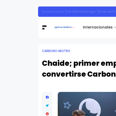
The World Burger Show está 
BURGER SHOW
Internacionales
CARBONO NEUTRO
Chaide; primer emp
convertirse Carbon