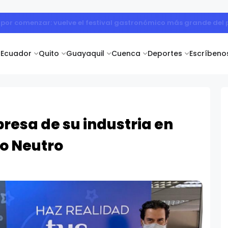
por comenzar: vuelve el festival gastronómico más grande del p
Ecuador
Quito
Guayaquil
Cuenca
Deportes
Escríbeno
resa de su industria en
o Neutro