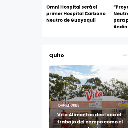
Omni Hospital será el
“Proy
primer Hospital Carbono
Neutr
Neutro de Guayaquil
para 
Andin
Quito
Ver
DANIEL ORBE
Vita Alimentos destaca el
trabajo del campo como el