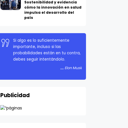
Sostenibilidad y evidencia
cómo la innovación en salud
impulsa el desarrollo del
país
Si algo es lo suficientemente
importante, incluso si las
probabilidades están en tu contra,
debes seguir intentándolo.
Elon Musk
Publicidad