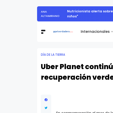
Nutricionista alerta sobr
ANA
ALTAMIRANO
niños"
Internacionales
DÍA DE LA TIERRA
Uber Planet contin
recuperación verd
En conmemoración al mes de la 