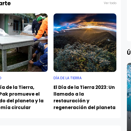
arte
Ver todo
Ú
O
DÍA DE LA TIERRA
ía de la Tierra,
El Día de la Tierra 2023: Un
 Pak promueve el
llamado a la
o del planeta y la
restauración y
mía circular
regeneración del planeta