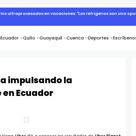
e los ultraprocesados en vacaciones: "Los refrigerios son una o
Ecuador
Quito
Guayaquil
Cuenca
Deportes
Escríbeno
úa impulsando la
e en Ecuador
tierra,
Uber
dió a conocer los resultados de
Uber Planet