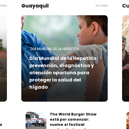
Guayaquil
Cu
 todo
Ver todo
DÍA MUNDIAL DE LA HEPATITIS:
Día Mundial de la Hepatitis:
prevención, diagnóstico y
atención oportuna para
proteger la salud del
hígado
The World Burger Show
está por comenzar:
a
vuelve el festival