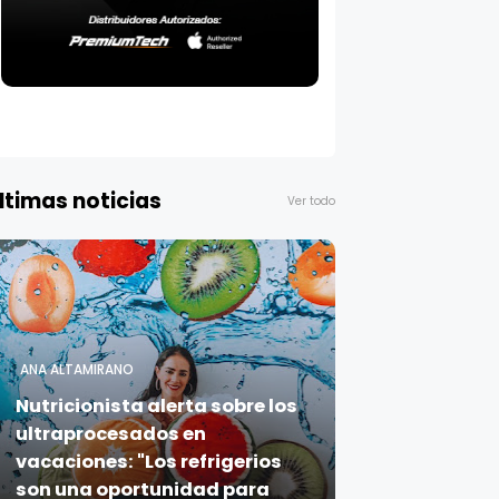
ltimas noticias
Ver todo
ANA ALTAMIRANO
Nutricionista alerta sobre los
ultraprocesados en
vacaciones: "Los refrigerios
son una oportunidad para