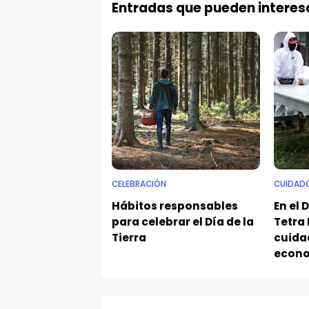
Entradas que pueden interes
CELEBRACIÓN
CUIDAD
Hábitos responsables
En el D
para celebrar el Día de la
Tetra
Tierra
cuidad
econo