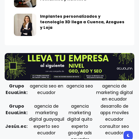
Implantes personalizados y
tecnología 3D llega a Cuenca, Azogues
y Loja
Grupo
agencia seo en
agencia seo
agencia de
EcuaLink:
ecuador
marketing digital
en ecuador
Grupo
agencia de
agencia
desarrollo de
EcuaLink:
marketing
marketing
apps moviles
digital guayaquil
digital quito
ecuador
Jesús.ec:
experto seo
experto
consultor seo
ecuador
google ads
ecuador