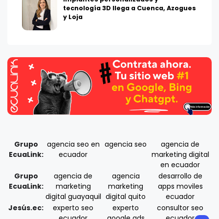
tecnología 3D llega a Cuenca, Azogues
y Loja
Grupo
agencia seo en
agencia seo
agencia de
EcuaLink:
ecuador
marketing digital
en ecuador
Grupo
agencia de
agencia
desarrollo de
EcuaLink:
marketing
marketing
apps moviles
digital guayaquil
digital quito
ecuador
Jesús.ec:
experto seo
experto
consultor seo
ecuador
google ads
ecuador