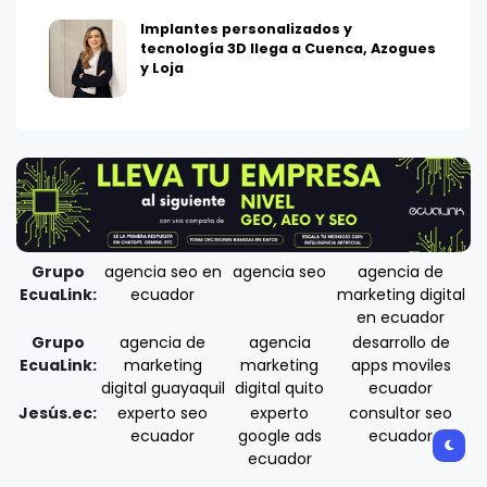
Implantes personalizados y
tecnología 3D llega a Cuenca, Azogues
y Loja
Grupo
agencia seo en
agencia seo
agencia de
EcuaLink:
ecuador
marketing digital
en ecuador
Grupo
agencia de
agencia
desarrollo de
EcuaLink:
marketing
marketing
apps moviles
digital guayaquil
digital quito
ecuador
Jesús.ec:
experto seo
experto
consultor seo
ecuador
google ads
ecuador
ecuador