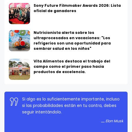
Sony Future Filmmaker Awards 2026: Lista
oficial de ganadores
Nutricionista alerta sobre los
ultraprocesados en vacaciones: "Los
refrigerios son una oportunidad para
sembrar salud en los niños"
Vita Alimentos destaca el trabajo del
campo como el primer paso hacia
productos de excelencia.
Si algo es lo suficientemente importante, incluso
La persistencia es muy importante. No debes
si las probabilidades están en tu contra, debes
rendirte a menos que estés obligado a rendirte.
seguir intentándolo.
Elon Musk
Elon Musk