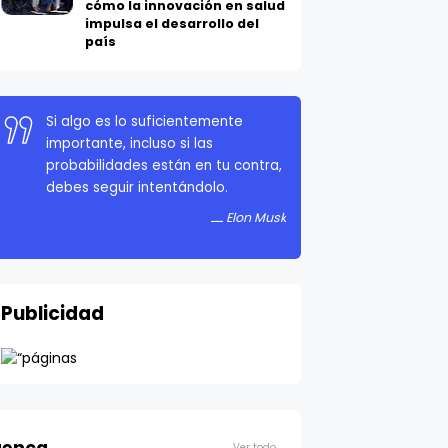
cómo la innovación en salud
impulsa el desarrollo del
país
Si algo es lo suficientemente
importante, incluso si las
probabilidades están en tu contra,
debes seguir intentándolo.
Elon Musk
Publicidad
Ver todo