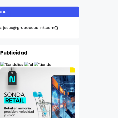
omática Galo Plaza
s: jesus@grupoecualink.com
Publicidad