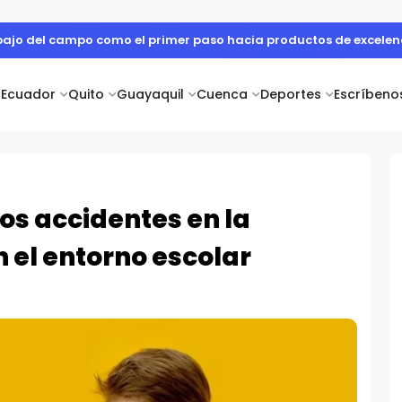
 cuerpo diplomático y artistas nacionales en la Academia Dipl
Ecuador
Quito
Guayaquil
Cuenca
Deportes
Escríbeno
los accidentes en la
n el entorno escolar