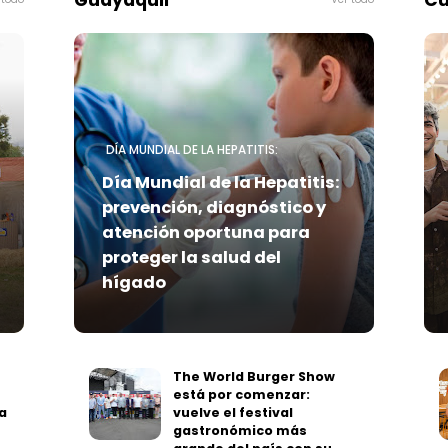
Guayaquil
Cu
DÍA MUNDIAL DE LA HEPATITIS:
Día Mundial de la Hepatitis:
prevención, diagnóstico y
atención oportuna para
proteger la salud del
hígado
The World Burger Show
está por comenzar:
a
vuelve el festival
gastronómico más