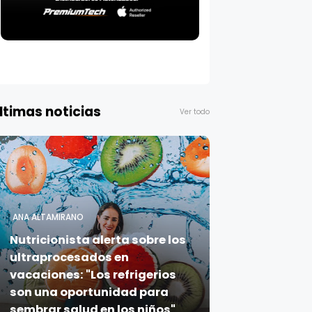
ltimas noticias
Ver todo
ANA ALTAMIRANO
Nutricionista alerta sobre los
ultraprocesados en
vacaciones: "Los refrigerios
son una oportunidad para
sembrar salud en los niños"