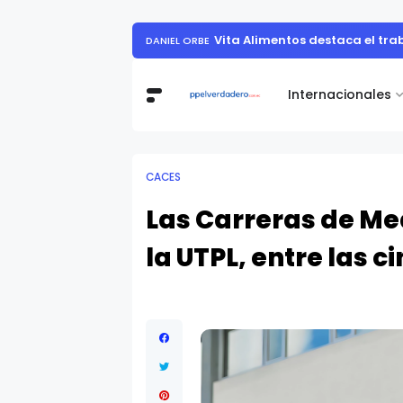
Muestra de arte contemporáneo reunió a
Internacionales
CACES
Las Carreras de Me
la UTPL, entre las c