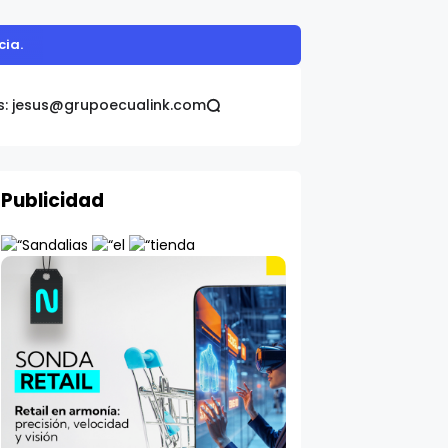
omática Galo Plaza
s: jesus@grupoecualink.com
Publicidad