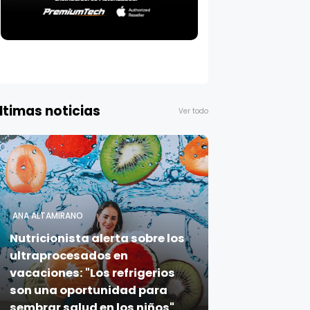
ltimas noticias
Ver todo
ANA ALTAMIRANO
Nutricionista alerta sobre los
ultraprocesados en
vacaciones: "Los refrigerios
son una oportunidad para
sembrar salud en los niños"