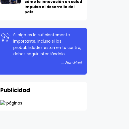
cómo la innovación en salud
impulsa el desarrollo del
país
Si algo es lo suficientemente
importante, incluso si las
probabilidades están en tu contra,
debes seguir intentándolo.
Elon Musk
Publicidad