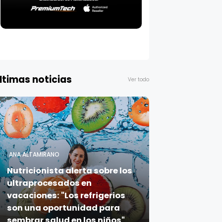
ltimas noticias
Ver todo
ANA ALTAMIRANO
Nutricionista alerta sobre los
ultraprocesados en
vacaciones: "Los refrigerios
son una oportunidad para
sembrar salud en los niños"