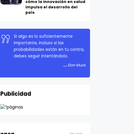
cómo la innovación en salud
impulsa el desarrollo del
país
Si algo es lo suficientemente
importante, incluso si las
probabilidades están en tu contra,
debes seguir intentándolo.
Elon Musk
Publicidad
Ver todo