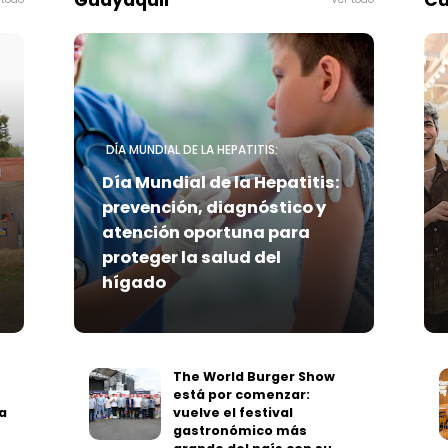
Guayaquil
Cu
DÍA MUNDIAL DE LA HEPATITIS:
Día Mundial de la Hepatitis:
prevención, diagnóstico y
atención oportuna para
proteger la salud del
hígado
The World Burger Show
está por comenzar:
a
vuelve el festival
gastronómico más