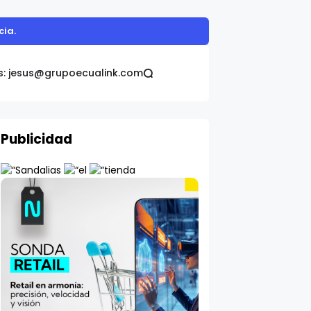
cia.
s: jesus@grupoecualink.com
Publicidad