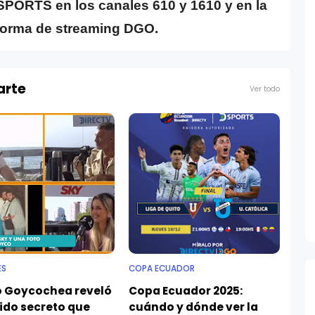
SPORTS en los canales 610 y 1610 y en la
forma de streaming DGO.
arte
Ver todo
ES
COPA ECUADOR
o Goycochea reveló
Copa Ecuador 2025:
ido secreto que
cuándo y dónde ver la