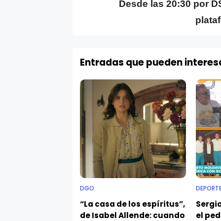
Desde las 20:30 por D
plata
Entradas que pueden interes
DGO
DEPORT
“La casa de los espíritus”,
Sergi
de Isabel Allende: cuando
el ped