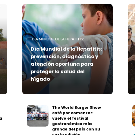
DÍA MUNDIAL DE LA HEPATITIS:
Día Mundial de la Hepatitis:
prevención, diagnóstico y
atención oportuna para
proteger la salud del
hígado
The World Burger Show
está por comenzar:
a
vuelve el festival
gastronómico más
grande del país con su
sexta edición