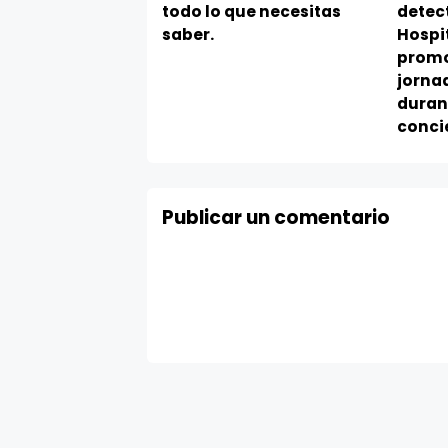
todo lo que necesitas
detec
saber.
Hospit
promo
jorna
duran
concie
Publicar un comentario