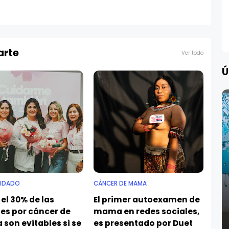
arte
Ver todo
Ú
IDADO
CÁNCER DE MAMA
el 30% de las
El primer autoexamen de
es por cáncer de
mama en redes sociales,
son evitables si se
es presentado por Duet