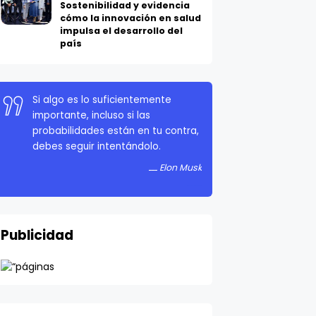
Sostenibilidad y evidencia
cómo la innovación en salud
impulsa el desarrollo del
país
Si algo es lo suficientemente
importante, incluso si las
probabilidades están en tu contra,
debes seguir intentándolo.
Elon Musk
Publicidad