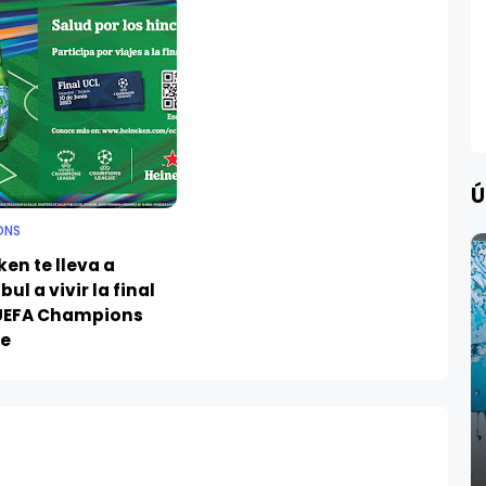
Ú
ONS
en te lleva a
ul a vivir la final
 UEFA Champions
e