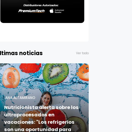
ltimas noticias
Ver todo
ANA ALTAMIRANO
Nutricionista alerta sobre los
ultraprocesados en
vacaciones: "Los refrigerios
son una oportunidad para