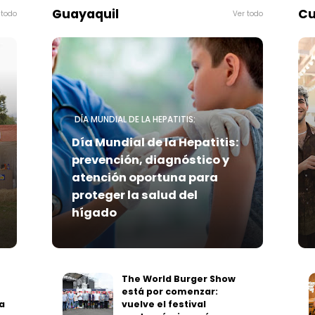
Guayaquil
Cu
 todo
Ver todo
DÍA MUNDIAL DE LA HEPATITIS:
Día Mundial de la Hepatitis:
prevención, diagnóstico y
atención oportuna para
proteger la salud del
hígado
The World Burger Show
está por comenzar:
a
vuelve el festival