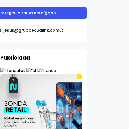
proteger la salud del hígado
s: jesus@grupoecualink.com
Publicidad