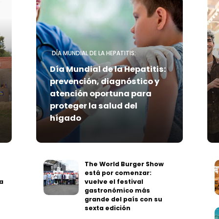
DÍA MUNDIAL DE LA HEPATITIS:
Día Mundial de la Hepatitis:
prevención, diagnóstico y
atención oportuna para
proteger la salud del
hígado
The World Burger Show
está por comenzar:
a
vuelve el festival
gastronómico más
grande del país con su
sexta edición