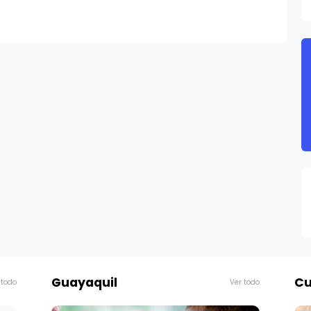
Guayaquil
Cu
 todo
Ver todo