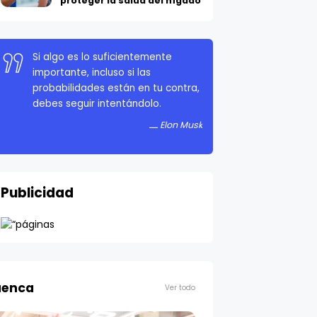
proteger la salud del hígado
Si algo es lo suficientemente
importante, incluso si las
probabilidades están en tu contra,
debes seguir intentándolo.
Elon Musk
Publicidad
enca
Ver todo