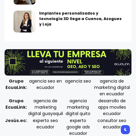
Implantes personalizados y
tecnología 3D llega a Cuenca, Azogues
y Loja
Grupo
agencia seo en
agencia seo
agencia de
EcuaLink:
ecuador
marketing digital
en ecuador
Grupo
agencia de
agencia
desarrollo de
EcuaLink:
marketing
marketing
apps moviles
digital guayaquil
digital quito
ecuador
Jesús.ec:
experto seo
experto
consultor seo
ecuador
google ads
ecuador
ecuador