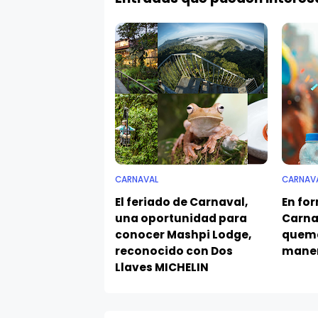
CARNAVAL
CARNAV
El feriado de Carnaval,
En for
una oportunidad para
Carna
conocer Mashpi Lodge,
quema
reconocido con Dos
maner
Llaves MICHELIN