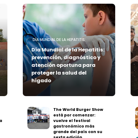
DÍA MUNDIAL DE LA HEPATITIS:
Día Mundial de la Hepatitis:
prevención, diagnóstico y
atención oportuna para
proteger la salud del
hígado
The World Burger Show
está por comenzar:
a
vuelve el festival
gastronómico más
grande del país con su
sexta edición