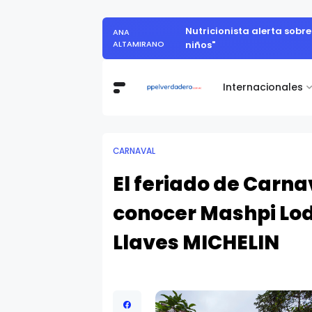
Nutricionista alerta sobr
ANA
ALTAMIRANO
niños"
Internacionales
CARNAVAL
El feriado de Carn
conocer Mashpi Lod
Llaves MICHELIN