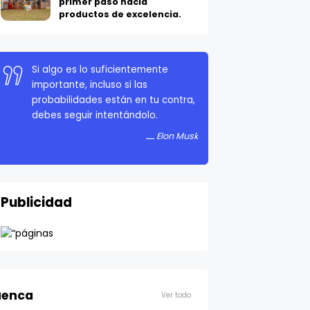
primer paso hacia
productos de excelencia.
Si algo es lo suficientemente
importante, incluso si las
probabilidades están en tu contra,
debes seguir intentándolo.
Elon Musk
Publicidad
enca
Ver todo