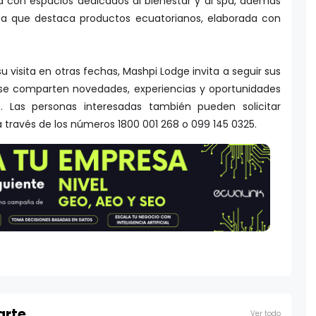
 con espacios dedicados al bienestar y al spa, además
a que destaca productos ecuatorianos, elaborada con
u visita en otras fechas, Mashpi Lodge invita a seguir sus
e se comparten novedades, experiencias y oportunidades
o. Las personas interesadas también pueden solicitar
a través de los números 1800 001 268 o 099 145 0325.
arte
Ver todo