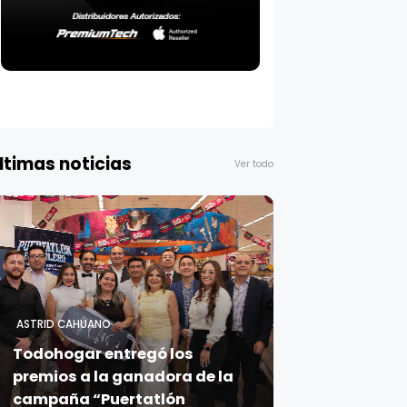
ltimas noticias
Ver todo
ASTRID CAHUANO
Todohogar entregó los
premios a la ganadora de la
campaña “Puertatlón