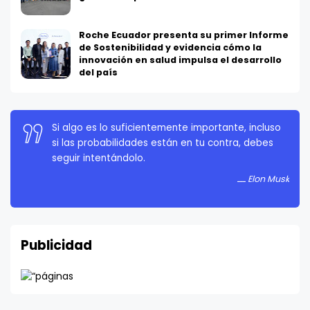
Roche Ecuador presenta su primer Informe
de Sostenibilidad y evidencia cómo la
innovación en salud impulsa el desarrollo
del país
Si algo es lo suficientemente importante, incluso
La persistencia es muy importante. No debes
si las probabilidades están en tu contra, debes
rendirte a menos que estés obligado a rendirte.
seguir intentándolo.
Elon Musk
Elon Musk
Publicidad