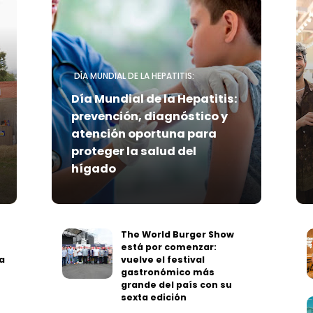
DÍA MUNDIAL DE LA HEPATITIS:
Día Mundial de la Hepatitis:
prevención, diagnóstico y
atención oportuna para
proteger la salud del
hígado
The World Burger Show
está por comenzar:
a
vuelve el festival
gastronómico más
grande del país con su
sexta edición