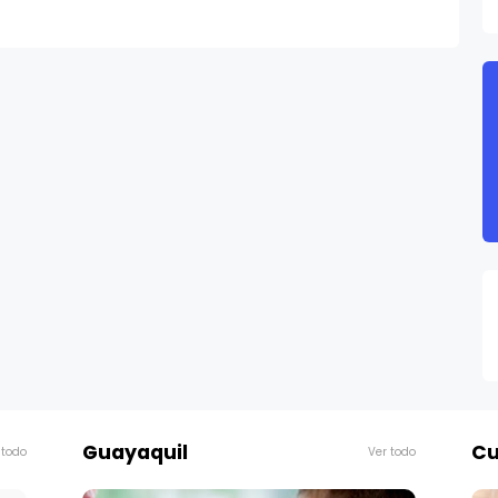
Guayaquil
Cu
 todo
Ver todo