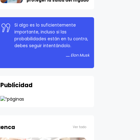
proteger la salud del hígado
Si algo es lo suficientemente
importante, incluso si las
probabilidades están en tu contra,
debes seguir intentándolo.
Elon Musk
Publicidad
enca
Ver todo