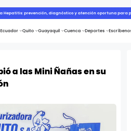
la Hepatitis: prevención, diagnóstico y atención oportuna para 
Ecuador
Quito
Guayaquil
Cuenca
Deportes
Escríbeno
bió a las Mini Ñañas en su
ón