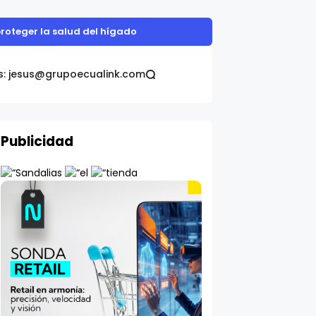
proteger la salud del hígado
s: jesus@grupoecualink.com
Publicidad