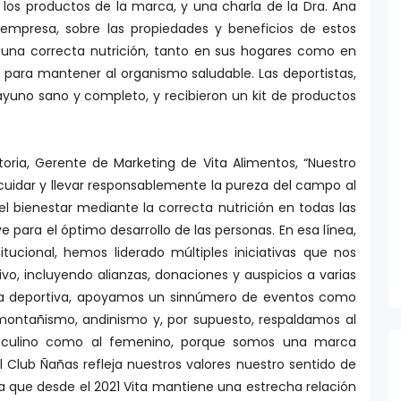
 los productos de la marca, y una charla de la Dra. Ana
a empresa, sobre las propiedades y beneficios de estos
e una correcta nutrición, tanto en sus hogares como en
 para mantener al organismo saludable. Las deportistas,
yuno sano y completo, y recibieron un kit de productos
toria, Gerente de Marketing de Vita Alimentos, “Nuestro
cuidar y llevar responsablemente la pureza del campo al
l bienestar mediante la correcta nutrición en todas las
ve para el óptimo desarrollo de las personas. En esa línea,
itucional, hemos liderado múltiples iniciativas que nos
ivo, incluyendo alianzas, donaciones y auspicios a varias
 área deportiva, apoyamos un sinnúmero de eventos como
 montañismo, andinismo y, por supuesto, respaldamos al
asculino como al femenino, porque somos una marca
el Club Ñañas refleja nuestros valores nuestro sentido de
a que desde el 2021 Vita mantiene una estrecha relación