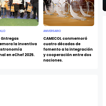
OLLO
ANIVERSARIO
 Entregas
CAMECOL conmemoró
mora la inventiva
cuatro décadas de
gastronomía
fomento a la integración
nal en eChef 2025.
y cooperación entre dos
naciones.