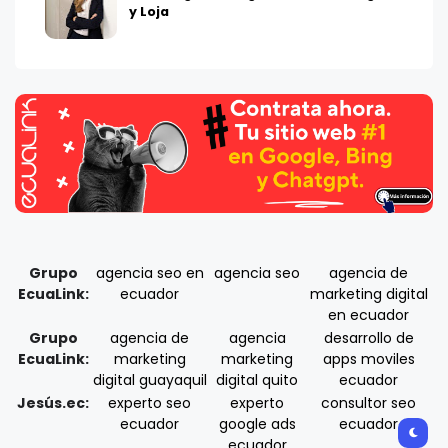
y Loja
Grupo
agencia seo en
agencia seo
agencia de
EcuaLink:
ecuador
marketing digital
en ecuador
Grupo
agencia de
agencia
desarrollo de
EcuaLink:
marketing
marketing
apps moviles
digital guayaquil
digital quito
ecuador
Jesús.ec:
experto seo
experto
consultor seo
ecuador
google ads
ecuador
ecuador