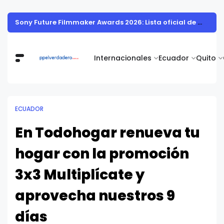
The World Burger Show está por comenzar: vuelve el festival gastronómico más grande del país con su sexta edición
Internacionales
Ecuador
Quito
ECUADOR
En Todohogar renueva tu
hogar con la promoción
3x3 Multiplícate y
aprovecha nuestros 9
días