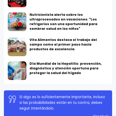
Nutricionista alerta sobre los
ultraprocesados en vacaciones: "Los
refrigerios son una oportunidad para
sembrar salud en los niños"
Vita Alimentos destaca el trabajo del
campo como el primer paso hacia
productos de excelencia.
Día Mundial de la Hepatitis: prevención,
diagnóstico y atención oportuna para
proteger la salud del hígado
Si algo es lo suficientemente importante, incluso
La persistencia es muy importante. No debes
si las probabilidades están en tu contra, debes
rendirte a menos que estés obligado a rendirte.
seguir intentándolo.
Elon Musk