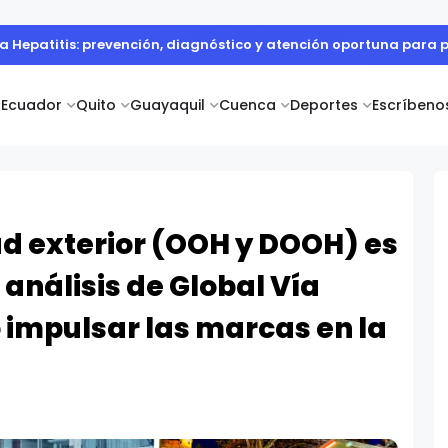
- Día de la Independencia de Ecuador
Ecuador
Quito
Guayaquil
Cuenca
Deportes
Escríbeno
ad exterior (OOH y DOOH) es
 análisis de Global Vía
 impulsar las marcas en la