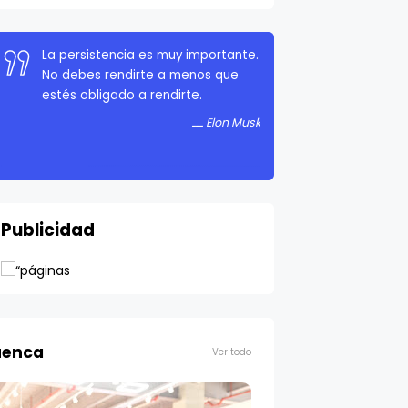
La persistencia es muy importante.
No debes rendirte a menos que
estés obligado a rendirte.
Elon Musk
Publicidad
enca
Ver todo