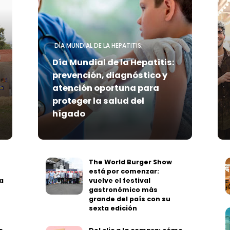
DÍA MUNDIAL DE LA HEPATITIS:
Día Mundial de la Hepatitis:
prevención, diagnóstico y
atención oportuna para
proteger la salud del
hígado
The World Burger Show
está por comenzar:
a
vuelve el festival
gastronómico más
grande del país con su
sexta edición