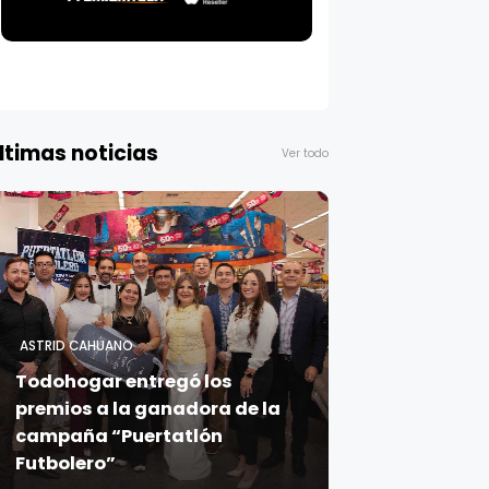
ltimas noticias
Ver todo
ASTRID CAHUANO
Todohogar entregó los
premios a la ganadora de la
campaña “Puertatlón
Futbolero”