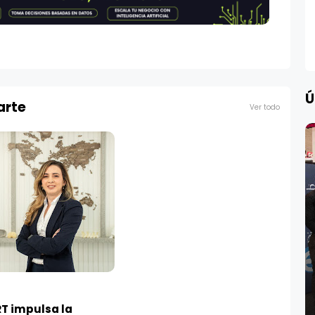
Ú
arte
Ver todo
T impulsa la