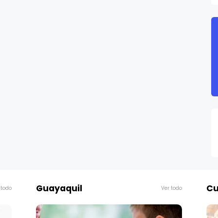
Guayaquil
Cu
 todo
Ver todo