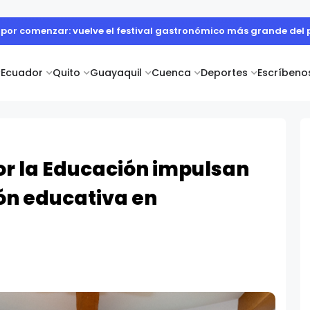
 cuerpo diplomático y artistas nacionales en la Academia Dipl
Ecuador
Quito
Guayaquil
Cuenca
Deportes
Escríbeno
or la Educación impulsan
ión educativa en