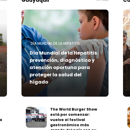
Guayaquil
Cu
DÍA MUNDIAL DE LA HEPATITIS:
Día Mundial de la Hepatitis:
prevención, diagnóstico y
atención oportuna para
proteger la salud del
hígado
The World Burger Show
está por comenzar:
a
vuelve el festival
gastronómico más