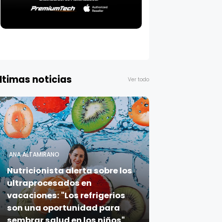
ltimas noticias
Ver todo
ANA ALTAMIRANO
Nutricionista alerta sobre los
ultraprocesados en
vacaciones: "Los refrigerios
son una oportunidad para
sembrar salud en los niños"