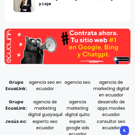
y Loja
Grupo
agencia seo en
agencia seo
agencia de
EcuaLink:
ecuador
marketing digital
en ecuador
Grupo
agencia de
agencia
desarrollo de
EcuaLink:
marketing
marketing
apps moviles
digital guayaquil
digital quito
ecuador
Jesús.ec:
experto seo
experto
consultor seo
ecuador
google ads
ecuador
ecuador