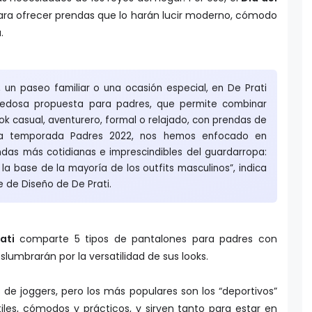
ra ofrecer prendas que lo harán lucir moderno, cómodo
.
, un paseo familiar o una ocasión especial, en De Prati
edosa propuesta para padres, que permite combinar
look casual, aventurero, formal o relajado, con prendas de
sta temporada Padres 2022, nos hemos enfocado en
ndas más cotidianas e imprescindibles del guardarropa:
la base de la mayoría de los outfits masculinos”, indica
e de Diseño de De Prati.
ati
comparte 5 tipos de pantalones para padres con
eslumbrarán por la versatilidad de sus looks.
s de joggers, pero los más populares son los “deportivos”
iles, cómodos y prácticos, y sirven tanto para estar en
actividad física. También, están los “casuales”, que al