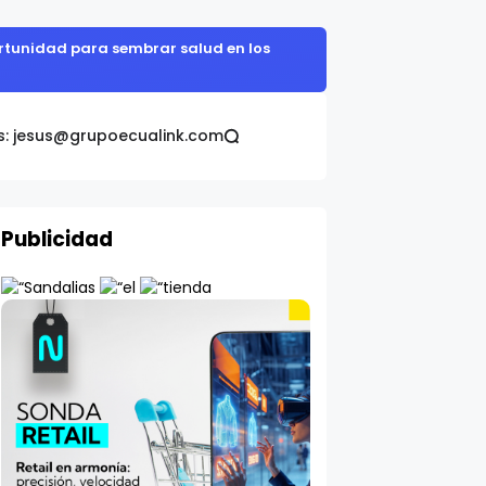
omática Galo Plaza
s: jesus@grupoecualink.com
Publicidad