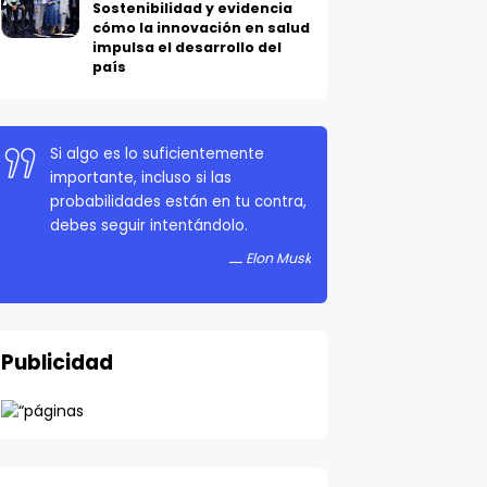
cómo la innovación en salud
impulsa el desarrollo del
país
Si algo es lo suficientemente
importante, incluso si las
probabilidades están en tu contra,
debes seguir intentándolo.
Elon Musk
Publicidad
Ver todo