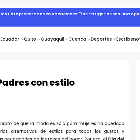
 cuerpo diplomático y artistas nacionales en la Academia Dipl
Ecuador
Quito
Guayaquil
Cuenca
Deportes
Escríbeno
adres con estilo
oncepto de que la moda es sólo para mujeres ha quedado
rias alternativas de estilos para todos los gustos y
as necesidades de los reyes del hogar. Por eso, el
Día del