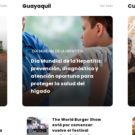
Guayaquil
Cu
DÍA MUNDIAL DE LA HEPATITIS:
Día Mundial de la Hepatitis:
prevención, diagnóstico y
atención oportuna para
proteger la salud del
hígado
The World Burger Show
está por comenzar:
a
vuelve el festival
gastronómico más