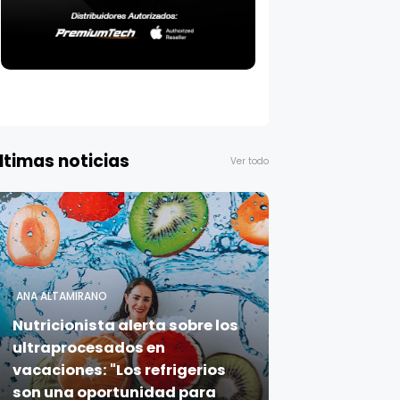
ltimas noticias
Ver todo
ANA ALTAMIRANO
Nutricionista alerta sobre los
ultraprocesados en
vacaciones: "Los refrigerios
son una oportunidad para
sembrar salud en los niños"