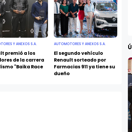
ORES Y ANEXOS S.A.
AUTOMOTORES Y ANEXOS S.A.
Ú
t premió a los
El segundo vehículo
ores de la carrera
Renault sorteado por
clismo "Baika Race
Farmacias 911 ya tiene su
dueño