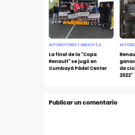
AUTOMOTORES Y ANEXOS S.A.
AUTOMOT
La final de la "Copa
Renaul
Renault" se jugó en
ganad
Cumbayá Pádel Center
de ci
2022"
Publicar un comentario