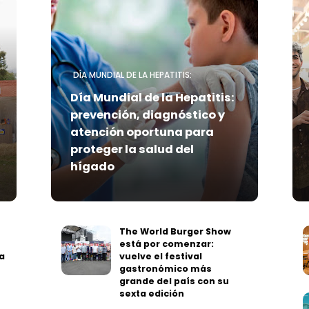
DÍA MUNDIAL DE LA HEPATITIS:
Día Mundial de la Hepatitis:
prevención, diagnóstico y
atención oportuna para
proteger la salud del
hígado
The World Burger Show
está por comenzar:
a
vuelve el festival
gastronómico más
grande del país con su
sexta edición