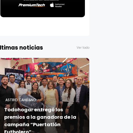
ltimas noticias
Ver todo
ASTRID CAHUANO
Todohogar entregó los
premios a la ganadora de la
campaña “Puertatlón
Futbolero”