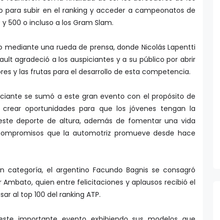
eo para subir en el ranking y acceder a campeonatos de
y 500 o incluso a los Gram Slam.
o mediante una rueda de prensa, donde Nicolás Lapentti
lt agradeció a los auspiciantes y a su público por abrir
ores y las frutas para el desarrollo de esta competencia.
iante se sumó a este gran evento con el propósito de
y crear oportunidades para que los jóvenes tengan la
n este deporte de altura, además de fomentar una vida
 compromisos que la automotriz promueve desde hace
n categoría, el argentino Facundo Bagnis se consagró
Ambato, quien entre felicitaciones y aplausos recibió el
ar al top 100 del ranking ATP.
 este importante evento exhibiendo sus modelos que