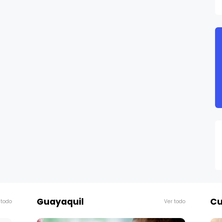
Guayaquil
Cu
 todo
Ver todo