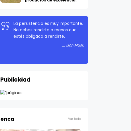
productos de excelencia.
La persistencia es muy importante.
No debes rendirte a menos que
estés obligado a rendirte.
Elon Musk
Publicidad
enca
Ver todo