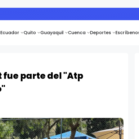
remios a la ganadora de la campaña “Puertatlón Futbolero”
Ecuador
Quito
Guayaquil
Cuenca
Deportes
Escríbeno
fue parte del "Atp
o"