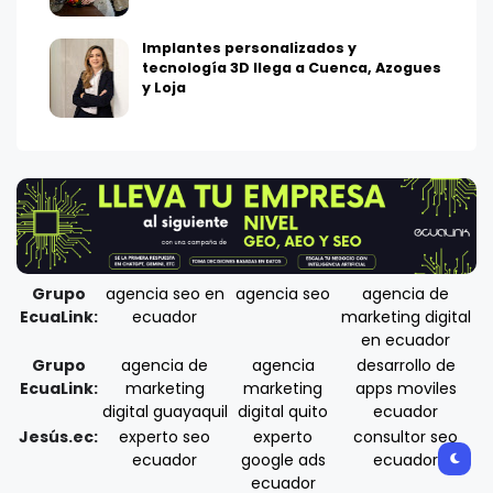
Implantes personalizados y
tecnología 3D llega a Cuenca, Azogues
y Loja
Grupo
agencia seo en
agencia seo
agencia de
EcuaLink:
ecuador
marketing digital
en ecuador
Grupo
agencia de
agencia
desarrollo de
EcuaLink:
marketing
marketing
apps moviles
digital guayaquil
digital quito
ecuador
Jesús.ec:
experto seo
experto
consultor seo
ecuador
google ads
ecuador
ecuador